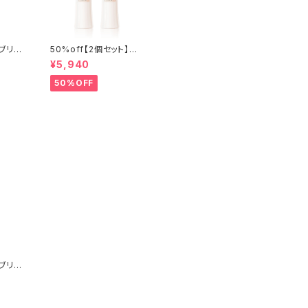
イブリッ
50%off【2個セット】エ
ラム
ッセンスローション
¥5,940
50%OFF
イブリッ
ラム